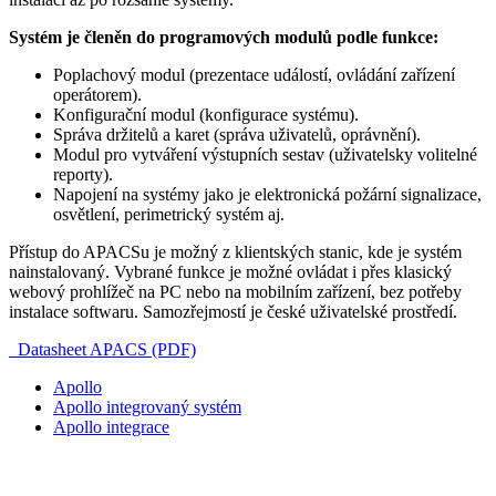
Systém je členěn do programových modulů podle funkce:
Poplachový modul (prezentace událostí, ovládání zařízení
operátorem).
Konfigurační modul (konfigurace systému).
Správa držitelů a karet (správa uživatelů, oprávnění).
Modul pro vytváření výstupních sestav (uživatelsky volitelné
reporty).
Napojení na systémy jako je elektronická požární signalizace,
osvětlení, perimetrický systém aj.
Přístup do APACSu je možný z klientských stanic, kde je systém
nainstalovaný. Vybrané funkce je možné ovládat i přes klasický
webový prohlížeč na PC nebo na mobilním zařízení, bez potřeby
instalace softwaru. Samozřejmostí je české uživatelské prostředí.
Datasheet APACS (PDF)
Apollo
Apollo integrovaný systém
Apollo integrace
EBIS, spol. s r.o. |
informace@ebis.cz
|
+420 549 439 242