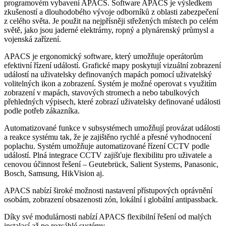
programovém vybavení APACS. Software APACS je výsledkem
zkušeností a dlouhodobého vývoje odborníků z oblasti zabezpečení
z celého světa. Je použit na nejpřísněji střežených místech po celém
světě, jako jsou jaderné elektrárny, ropný a plynárenský průmysl a
vojenská zařízení.
APACS je ergonomický software, který umožňuje operátorům
efektivní řízení událostí. Grafické mapy poskytují vizuální zobrazení
událostí na uživatelsky definovaných mapách pomocí uživatelský
volitelných ikon a zobrazení. Systém je možné operovat s využitím
zobrazení v mapách, stavových stromech a nebo tabulkových
přehledných výpisech, které zobrazí uživatelsky definované události
podle potřeb zákazníka.
Automatizované funkce v subsystémech umožňují provázat události
a reakce systému tak, že je zajištěno rychlé a přesné vyhodnocení
poplachu. Systém umožňuje automatizované řízení CCTV podle
událostí. Plná integrace CCTV zajišťuje flexibilitu pro uživatele a
cenovou účinnost řešení – Geutebrück, Salient Systems, Panasonic,
Bosch, Samsung, HikVision aj.
APACS nabízí široké možnosti nastavení přístupových oprávnění
osobám, zobrazení obsazenosti zón, lokální i globální antipassback.
Díky své modulárnosti nabízí APACS flexibilní řešení od malých
instalací až po rozsáhlé systémy.