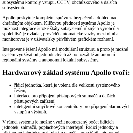
subsystému kontroly vstupu, CCTV, obchůzkového a dalších
subsystémů.
Apollo poskytuje kompletní správu zabezpečení a dohled nad
chráněným objektem. Klíčovou předností systému Apollo je
možnost integrace široké škály subsystémů různých výrobců a
spolehlivě je ovládat, provádět automatické vazby mezi nimi a
monitorovat je v uživatelsky přívětivém grafickém rozhraní.
Integrované řešení Apollo má modulární strukturu a proto je možné
systém využívat od jednoduchých až po rozsáhlé autonomní
regionální systémy a autonomní lokální subsystémy.
Hardwarový základ systému Apollo tvoří:
řídicí jednotka, která je volena dle velikosti systémového
řešení,
interface pro připojení přístupových snímačů a dalších
přístupových zařízení,
inteligentní smyčkové koncentrátory pro připojení alarmových
vstupů a výstupů,
V rámci systému je možné využít neomezený počet řídicích
jednotek, snímačů, poplachových interfejsů. Řídicí jednotky a
přístupové interfejsy mají vlastní paměť a umožňují autonomní