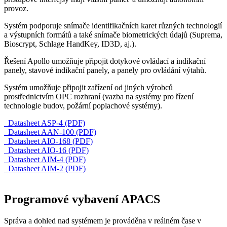
provoz.
Systém podporuje snímače identifikačních karet různých technologií
a výstupních formátů a také snímače biometrických údajů (Suprema,
Bioscrypt, Schlage HandKey, ID3D, aj.).
Řešení Apollo umožňuje připojit dotykové ovládací a indikační
panely, stavové indikační panely, a panely pro ovládání výtahů.
Systém umožňuje připojit zařízení od jiných výrobců
prostřednictvím OPC rozhraní (vazba na systémy pro řízení
technologie budov, požární poplachové systémy).
Datasheet ASP-4 (PDF)
Datasheet AAN-100 (PDF)
Datasheet AIO-168 (PDF)
Datasheet AIO-16 (PDF)
Datasheet AIM-4 (PDF)
Datasheet AIM-2 (PDF)
Programové vybavení APACS
Správa a dohled nad systémem je prováděna v reálném čase v