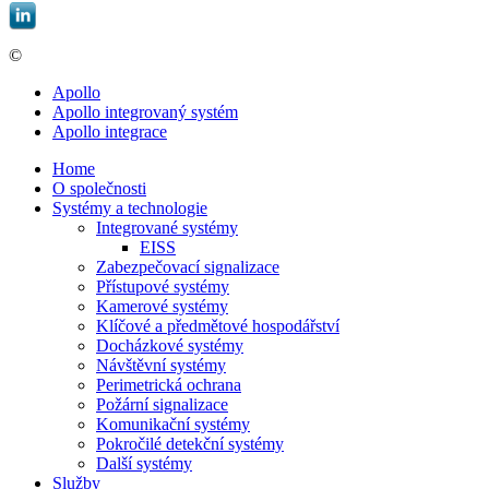
©
EBIS, spol. s r.o.
Apollo
Apollo integrovaný systém
Apollo integrace
Home
O společnosti
Systémy a technologie
Integrované systémy
EISS
Zabezpečovací signalizace
Přístupové systémy
Kamerové systémy
Klíčové a předmětové hospodářství
Docházkové systémy
Návštěvní systémy
Perimetrická ochrana
Požární signalizace
Komunikační systémy
Pokročilé detekční systémy
Další systémy
Služby