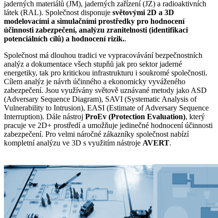
jaderných materiálů (JM), jaderných zařízení (JZ) a radioaktivních
látek (RAL). Společnost disponuje
světovými 2D a 3D
modelovacími a simulačními prostředky pro hodnocení
účinnosti zabezpečení, analýzu zranitelnosti (identifikaci
potenciálních cílů) a hodnocení rizik.
.
Společnost má dlouhou tradici ve vypracovávání bezpečnostních
analýz a dokumentace všech stupňů jak pro sektor jaderné
energetiky, tak pro kritickou infrastrukturu i soukromé společnosti.
Cílem analýz je návrh účinného a ekonomicky vyváženého
zabezpečení. Jsou využívány světově uznávané metody jako ASD
(Adversary Sequence Diagram), SAVI (Systematic Analysis of
Vulnerability to Intrusion), EASI (Estimate of Adversary Sequence
Interruption). Dále nástroj
ProEv (Protection Evaluation)
, který
pracuje ve 2D+ prostředí a umožňuje jedinečné hodnocení účinnosti
zabezpečení. Pro velmi náročné zákazníky společnost nabízí
kompletní analýzu ve 3D s využitím nástroje
AVERT
.