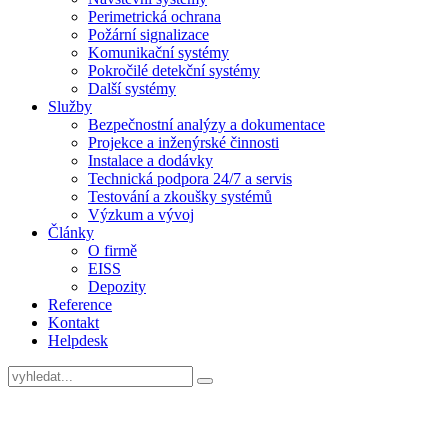
Perimetrická ochrana
Požární signalizace
Komunikační systémy
Pokročilé detekční systémy
Další systémy
Služby
Bezpečnostní analýzy a dokumentace
Projekce a inženýrské činnosti
Instalace a dodávky
Technická podpora 24/7 a servis
Testování a zkoušky systémů
Výzkum a vývoj
Články
O firmě
EISS
Depozity
Reference
Kontakt
Helpdesk