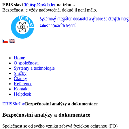
EBIS slaví
30 úspěšných let
na trhu...
Bezpečnost je vždy nadbytečná, dokud jí není málo.
Systémový integrátor, dodavatel a výrobce špičkových inte
zabezpečovacích řešení.
Home
O společnosti
Systémy a technologie
Služby
Články
Reference
Kontakt
Helpdesk
EBIS
Služby
Bezpečnostní analýzy a dokumentace
Bezpečnostní analýzy a dokumentace
Společnost se od svého vzniku zabývá fyzickou ochranou (FO)