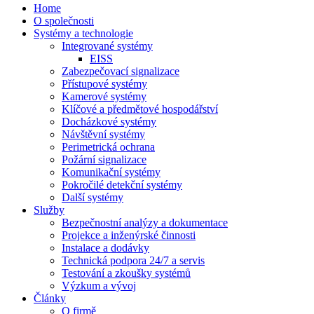
Home
O společnosti
Systémy a technologie
Integrované systémy
EISS
Zabezpečovací signalizace
Přístupové systémy
Kamerové systémy
Klíčové a předmětové hospodářství
Docházkové systémy
Návštěvní systémy
Perimetrická ochrana
Požární signalizace
Komunikační systémy
Pokročilé detekční systémy
Další systémy
Služby
Bezpečnostní analýzy a dokumentace
Projekce a inženýrské činnosti
Instalace a dodávky
Technická podpora 24/7 a servis
Testování a zkoušky systémů
Výzkum a vývoj
Články
O firmě