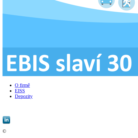
O firmě
EISS
Depozity
EBIS, spol. s r.o. |
informace@ebis.cz
|
+420 549 439 242
©
EBIS, spol. s r.o.