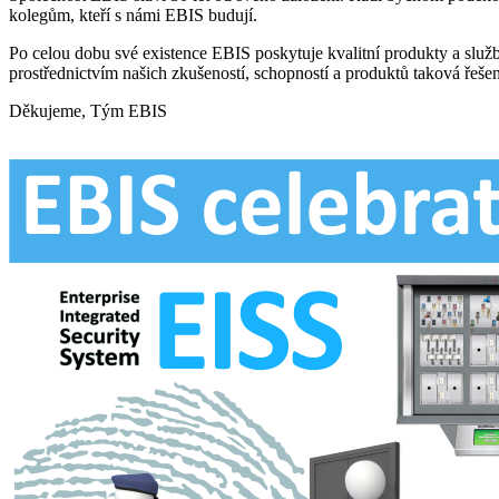
kolegům, kteří s námi EBIS budují.
Po celou dobu své existence EBIS poskytuje kvalitní produkty a služ
prostřednictvím našich zkušeností, schopností a produktů taková řešení
Děkujeme, Tým EBIS