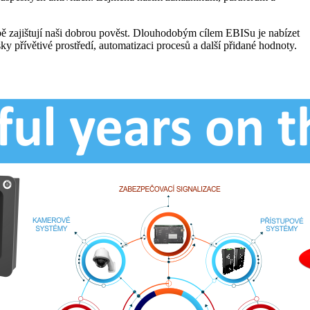
bě zajištují naši dobrou pověst. Dlouhodobým cílem EBISu je nabízet
ky přívětivé prostředí, automatizaci procesů a další přidané hodnoty.