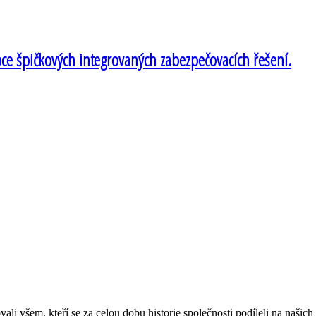
bce špičkových integrovaných zabezpečovacích řešení.
li všem, kteří se za celou dobu historie společnosti podíleli na naši