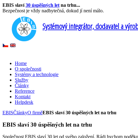
EBIS slaví
30 úspěšných let
na trhu...
Bezpečnost je vždy nadbytečná, dokud jí není málo.
Systémový integrátor, dodavatel a výro
Home
O společnosti
Systémy a technologie
Služby
Články
Reference
Kontakt
Helpdesk
EBIS
Články
O firmě
EBIS slaví 30 úspěšných let na trhu
EBIS slaví 30 úspěšných let na trhu
Společnost EBIS slaví 30 let od svého založení. Rádi bychom poděkova