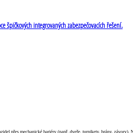
bce špičkových integrovaných zabezpečovacích řešení.
ozidel přes mechanické bariéry (např. dveře, turnikety, brány, závory