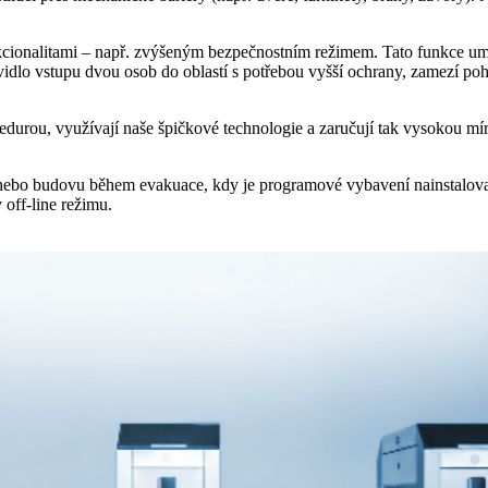
kcionalitami – např. zvýšeným bezpečnostním režimem. Tato funkce um
vidlo vstupu dvou osob do oblastí s potřebou vyšší ochrany, zamezí p
cedurou, využívají naše špičkové technologie a zaručují tak vysokou mí
ál nebo budovu během evakuace, kdy je programové vybavení nainstalo
 off-line režimu.