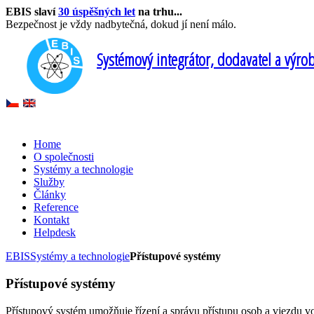
EBIS slaví
30 úspěšných let
na trhu...
Bezpečnost je vždy nadbytečná, dokud jí není málo.
Systémový integrátor, dodavatel a výro
Home
O společnosti
Systémy a technologie
Služby
Články
Reference
Kontakt
Helpdesk
EBIS
Systémy a technologie
Přístupové systémy
Přístupové systémy
Přístupový systém umožňuje řízení a správu přístupu osob a vjezdu v