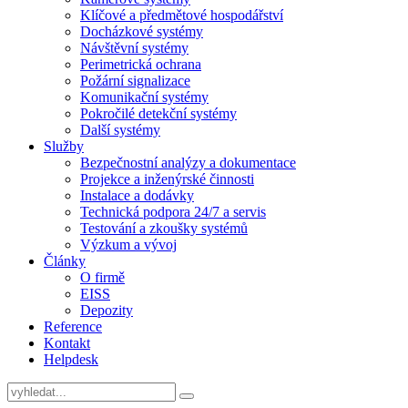
Klíčové a předmětové hospodářství
Docházkové systémy
Návštěvní systémy
Perimetrická ochrana
Požární signalizace
Komunikační systémy
Pokročilé detekční systémy
Další systémy
Služby
Bezpečnostní analýzy a dokumentace
Projekce a inženýrské činnosti
Instalace a dodávky
Technická podpora 24/7 a servis
Testování a zkoušky systémů
Výzkum a vývoj
Články
O firmě
EISS
Depozity
Reference
Kontakt
Helpdesk