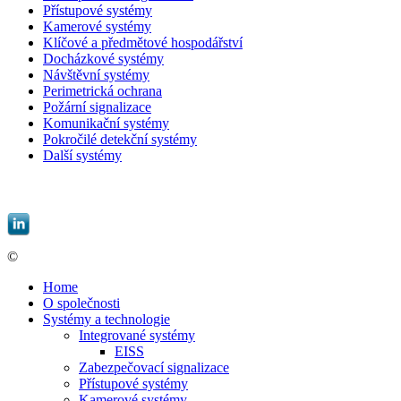
Přístupové systémy
Kamerové systémy
Klíčové a předmětové hospodářství
Docházkové systémy
Návštěvní systémy
Perimetrická ochrana
Požární signalizace
Komunikační systémy
Pokročilé detekční systémy
Další systémy
EBIS, spol. s r.o. |
informace@ebis.cz
|
+420 549 439 242
©
EBIS, spol. s r.o.
Home
O společnosti
Systémy a technologie
Integrované systémy
EISS
Zabezpečovací signalizace
Přístupové systémy
Kamerové systémy